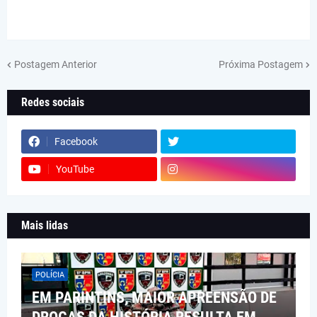
Postagem Anterior
Próxima Postagem
Redes sociais
Facebook
YouTube
Mais lidas
POLÍCIA
EM PARINTINS, MAIOR APREENSÃO DE