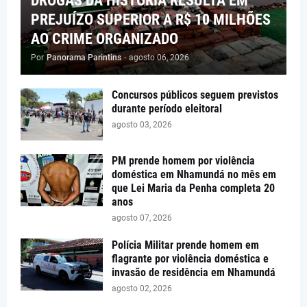
DROGAS DA HISTÓRIA RESULTA EM
PREJUÍZO SUPERIOR A R$ 10 MILHÕES
AO CRIME ORGANIZADO
Por
Panorama Parintins
-
agosto 06, 2026
Concursos públicos seguem previstos
durante período eleitoral
agosto 03, 2026
PM prende homem por violência
doméstica em Nhamundá no mês em
que Lei Maria da Penha completa 20
anos
agosto 07, 2026
Polícia Militar prende homem em
flagrante por violência doméstica e
invasão de residência em Nhamundá
agosto 02, 2026