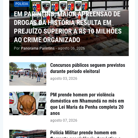
POLÍCIA
EM PARINTINS, MAIOR APREENSÃO DE
DROGAS DA HISTÓRIA RESULTA EM
PREJUÍZO SUPERIOR A R$ 10 MILHÕES
AO CRIME ORGANIZADO
Por
Panorama Parintins
-
agosto 06, 2026
Concursos públicos seguem previstos
durante período eleitoral
agosto 03, 2026
PM prende homem por violência
doméstica em Nhamundá no mês em
que Lei Maria da Penha completa 20
anos
agosto 07, 2026
Polícia Militar prende homem em