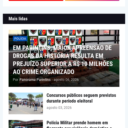
Mais lidas
POLÍCIA
EM PARINTINS, MAIOR APREENSÃO DE
DROGAS DA HISTÓRIA RESULTA EM
PREJUÍZO SUPERIOR A R$ 10 MILHÕES
AO CRIME ORGANIZADO
Por
Panorama Parintins
-
agosto 06, 2026
Concursos públicos seguem previstos
durante período eleitoral
agosto 03, 2026
Polícia Militar prende homem em