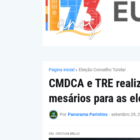
Página inicial
Eleição Conselho Tutelar
CMDCA e TRE reali
mesários para as el
Por
Panorama Parintins
-
setembro 29, 
DRA. CRISTIANE BRELAZ