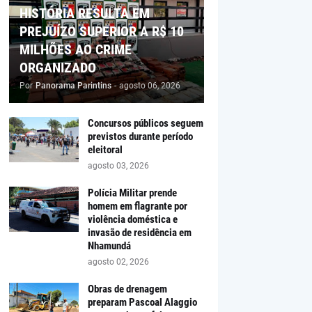
HISTÓRIA RESULTA EM
PREJUÍZO SUPERIOR A R$ 10
MILHÕES AO CRIME
ORGANIZADO
Por
Panorama Parintins
-
agosto 06, 2026
Concursos públicos seguem
previstos durante período
eleitoral
agosto 03, 2026
Polícia Militar prende
homem em flagrante por
violência doméstica e
invasão de residência em
Nhamundá
agosto 02, 2026
Obras de drenagem
preparam Pascoal Alaggio