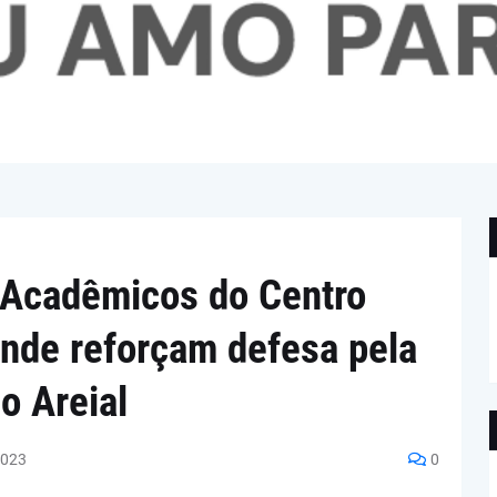
 Acadêmicos do Centro
ande reforçam defesa pela
no Areial
2023
0