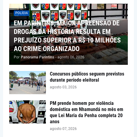
POLÍCIA
EM PARINTINS, MAIOR APREENSÃO DE
DROGAS DA HISTÓRIA RESULTA EM
PREJUÍZO SUPERIOR A R$ 10 MILHÕES
AO CRIME ORGANIZADO
Por
Panorama Parintins
-
agosto 06, 2026
Concursos públicos seguem previstos
durante período eleitoral
agosto 03, 2026
PM prende homem por violência
doméstica em Nhamundá no mês em
que Lei Maria da Penha completa 20
anos
agosto 07, 2026