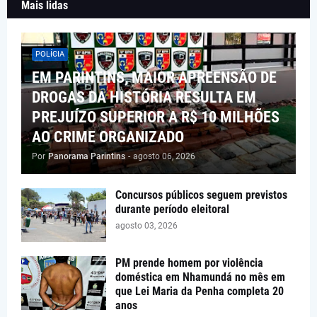
Mais lidas
POLÍCIA
EM PARINTINS, MAIOR APREENSÃO DE
DROGAS DA HISTÓRIA RESULTA EM
PREJUÍZO SUPERIOR A R$ 10 MILHÕES
AO CRIME ORGANIZADO
Por
Panorama Parintins
-
agosto 06, 2026
Concursos públicos seguem previstos
durante período eleitoral
agosto 03, 2026
PM prende homem por violência
doméstica em Nhamundá no mês em
que Lei Maria da Penha completa 20
anos