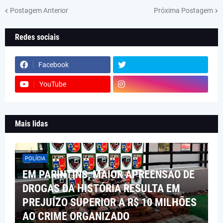
Postagem Anterior
Próxima Postagem
Redes sociais
Facebook
YouTube
Mais lidas
POLÍCIA
EM PARINTINS, MAIOR APREENSÃO DE
DROGAS DA HISTÓRIA RESULTA EM
PREJUÍZO SUPERIOR A R$ 10 MILHÕES
AO CRIME ORGANIZADO