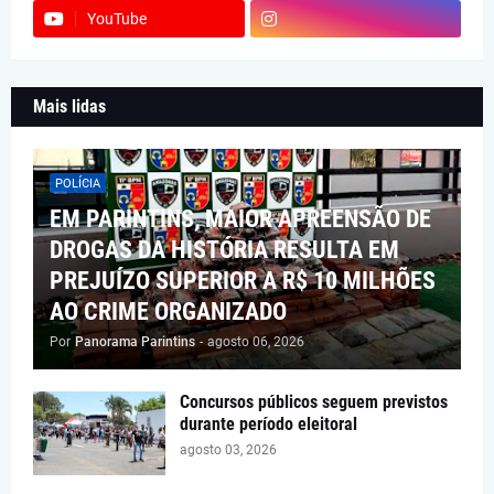
YouTube
Mais lidas
POLÍCIA
EM PARINTINS, MAIOR APREENSÃO DE
DROGAS DA HISTÓRIA RESULTA EM
PREJUÍZO SUPERIOR A R$ 10 MILHÕES
AO CRIME ORGANIZADO
Por
Panorama Parintins
-
agosto 06, 2026
Concursos públicos seguem previstos
durante período eleitoral
agosto 03, 2026