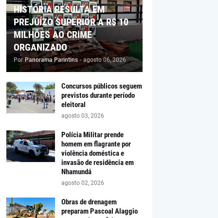
HISTÓRIA RESULTA EM
PREJUÍZO SUPERIOR A R$ 10
MILHÕES AO CRIME
ORGANIZADO
Por
Panorama Parintins
-
agosto 06, 2026
Concursos públicos seguem
previstos durante período
eleitoral
agosto 03, 2026
Polícia Militar prende
homem em flagrante por
violência doméstica e
invasão de residência em
Nhamundá
agosto 02, 2026
Obras de drenagem
preparam Pascoal Alaggio