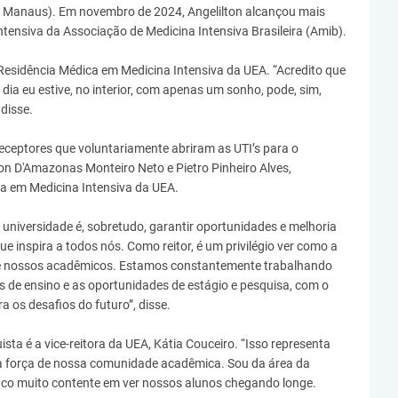
de Manaus). Em novembro de 2024, Angelilton alcançou mais
Intensiva da Associação de Medicina Intensiva Brasileira (Amib).
 Residência Médica em Medicina Intensiva da UEA. “Acredito que
ia eu estive, no interior, com apenas um sonho, pode, sim,
 disse.
ceptores que voluntariamente abriram as UTI’s para o
n D'Amazonas Monteiro Neto e Pietro Pinheiro Alves,
a em Medicina Intensiva da UEA.
 universidade é, sobretudo, garantir oportunidades e melhoria
e inspira a todos nós. Como reitor, é um privilégio ver como a
 de nossos acadêmicos. Estamos constantemente trabalhando
s de ensino e as oportunidades de estágio e pesquisa, com o
a os desafios do futuro”, disse.
a é a vice-reitora da UEA, Kátia Couceiro. “Isso representa
a força de nossa comunidade acadêmica. Sou da área da
fico muito contente em ver nossos alunos chegando longe.