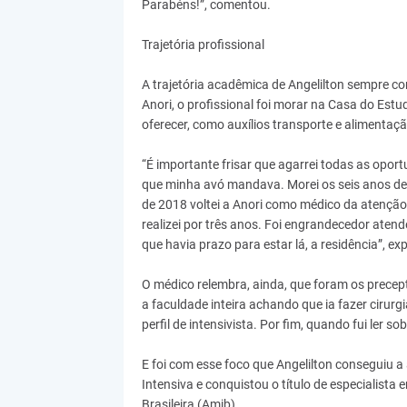
Parabéns!”, comentou.
Trajetória profissional
A trajetória acadêmica de Angelilton sempre c
Anori, o profissional foi morar na Casa do Estu
oferecer, como auxílios transporte e alimentaçã
“É importante frisar que agarrei todas as opor
que minha avó mandava. Morei os seis anos de
de 2018 voltei a Anori como médico da atenção 
realizei por três anos. Foi engrandecedor aten
que havia prazo para estar lá, a residência”, exp
O médico relembra, ainda, que foram os precep
a faculdade inteira achando que ia fazer cirur
perfil de intensivista. Por fim, quando fui ler s
E foi com esse foco que Angelilton conseguiu
Intensiva e conquistou o título de especialista
Brasileira (Amib).