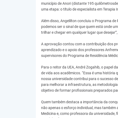
município de Anori (distante 195 quilômetros
uma etapa: o título de especialista em Terapia 
Além disso, Angelilton concluiu o Programa de
podemos ser o sinal de que quem está onde um d
trilhar e chegar em qualquer lugar que desejar”,
A aprovação contou com a contribuição dos pre
aprendizado e o apoio dos professores Anfremo
supervisores do Programa de Residência Médic
Para o reitor da UEA, André Zogahib, o papel da
de vida aos acadêmicos. “Essa é uma história qu
nossa universidade contribui para o sucesso
para melhorar a infraestrutura, as metodologia
objetivo de formar profissionais preparados par
Quem também destaca a importância da conquist
não apenas o esforço individual, mas também 
Medicina e, como professora da universidade, 