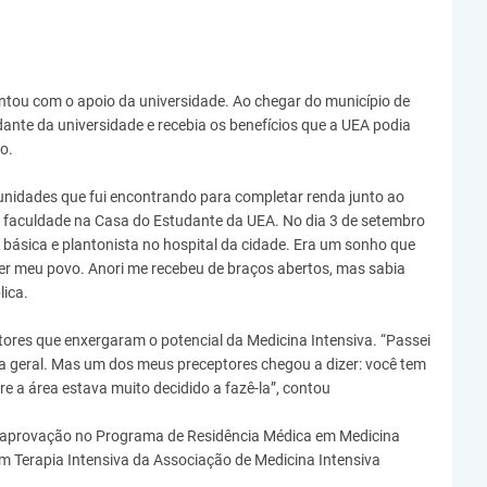
ontou com o apoio da universidade. Ao chegar do município de
dante da universidade e recebia os benefícios que a UEA podia
o.
tunidades que fui encontrando para completar renda junto ao
 faculdade na Casa do Estudante da UEA. No dia 3 de setembro
básica e plantonista no hospital da cidade. Era um sonho que
der meu povo. Anori me recebeu de braços abertos, mas sabia
lica.
tores que enxergaram o potencial da Medicina Intensiva. “Passei
gia geral. Mas um dos meus preceptores chegou a dizer: você tem
obre a área estava muito decidido a fazê-la”, contou
 a aprovação no Programa de Residência Médica em Medicina
 em Terapia Intensiva da Associação de Medicina Intensiva