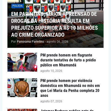
POLÍCIA
EM PARINTINS, MAIOR APREENSÃO DE
DROGAS DA HISTÓRIA RESULTA EM
PREJUÍZO SUPERIOR A R$ 10 MILHÕES
AO CRIME ORGANIZADO
Por
Panorama Parintins
-
agosto 06, 2026
PM prende homem em flagrante
durante tentativa de furto a prédio
público em Nhamundá
agosto 10, 2026
PM prende homem por violência
doméstica em Nhamundá no mês em
que Lei Maria da Penha completa 20
anos
agosto 07, 2026