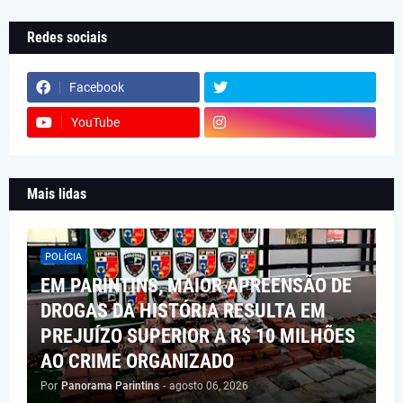
Redes sociais
Facebook
YouTube
Mais lidas
POLÍCIA
EM PARINTINS, MAIOR APREENSÃO DE
DROGAS DA HISTÓRIA RESULTA EM
PREJUÍZO SUPERIOR A R$ 10 MILHÕES
AO CRIME ORGANIZADO
Por
Panorama Parintins
-
agosto 06, 2026