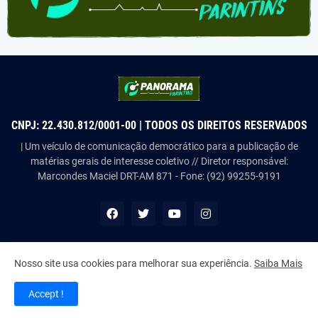
CNPJ: 22.430.812/0001-00 | TODOS OS DIREITOS RESERVADOS
| Um veículo de comunicação democrático para a publicação de
matérias gerais de interesse coletivo // Diretor responsável:
Marcondes Maciel DRT-AM 871 - Fone: (92) 99255-9191
Nosso site usa cookies para melhorar sua experiência.
Saiba Mais
Copyright ©
2026
Panorama Parintins
Accept !
Home
About Us
Contact Us