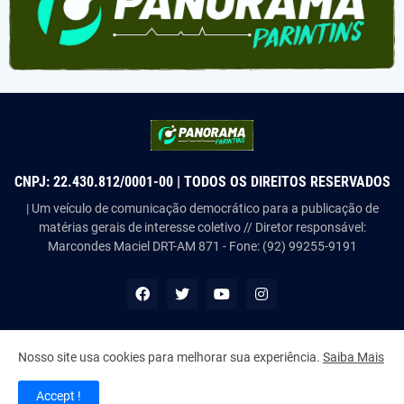
CNPJ: 22.430.812/0001-00 | TODOS OS DIREITOS RESERVADOS
| Um veículo de comunicação democrático para a publicação de
matérias gerais de interesse coletivo // Diretor responsável:
Marcondes Maciel DRT-AM 871 - Fone: (92) 99255-9191
Nosso site usa cookies para melhorar sua experiência.
Saiba Mais
Copyright ©
2026
Panorama Parintins
Accept !
Home
About Us
Contact Us