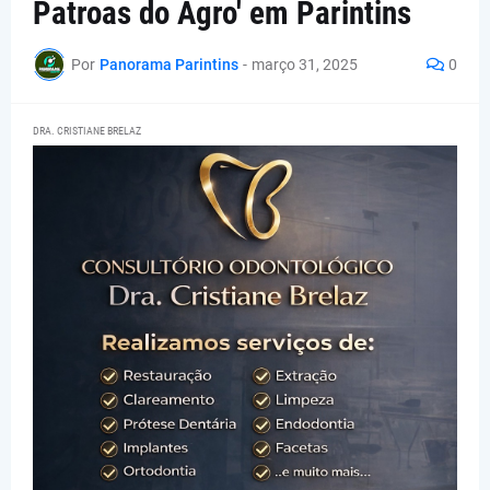
Patroas do Agro' em Parintins
Por
Panorama Parintins
-
março 31, 2025
0
DRA. CRISTIANE BRELAZ