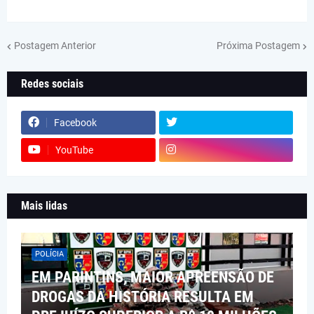
Postagem Anterior
Próxima Postagem
Redes sociais
Facebook
YouTube
Mais lidas
POLÍCIA
EM PARINTINS, MAIOR APREENSÃO DE
DROGAS DA HISTÓRIA RESULTA EM