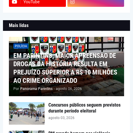
YouTube
Mais lidas
POLÍCIA
EM PARINTINS, MAIOR APREENSÃO DE
DROGAS DA HISTÓRIA RESULTA EM
PREJUÍZO SUPERIOR A R$ 10 MILHÕES
AO CRIME ORGANIZADO
Por
Panorama Parintins
-
agosto 06, 2026
Concursos públicos seguem previstos
durante período eleitoral
agosto 03, 2026