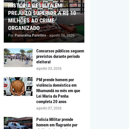
HISTÓRIA RESULTA EM
PREJUÍZO SUPERIOR A R$ 10
MILHÕES AO CRIME
ORGANIZADO
Por
Panorama Parintins
-
agosto 06, 2026
Concursos públicos seguem
previstos durante período
eleitoral
agosto 03, 2026
PM prende homem por
violência doméstica em
Nhamundá no mês em que
Lei Maria da Penha
completa 20 anos
agosto 07, 2026
Polícia Militar prende
homem em flagrante por