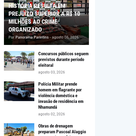
HISTÓRIA RESULTA EM
PREJUÍZO SUPERIOR A R$ 10
MILHÕES AO CRIME
ORGANIZADO
Por
Panorama Parintins
-
agosto 06, 2026
Concursos públicos seguem
previstos durante período
eleitoral
agosto 03, 2026
Polícia Militar prende
homem em flagrante por
violência doméstica e
invasão de residência em
Nhamundá
agosto 02, 2026
Obras de drenagem
preparam Pascoal Alaggio