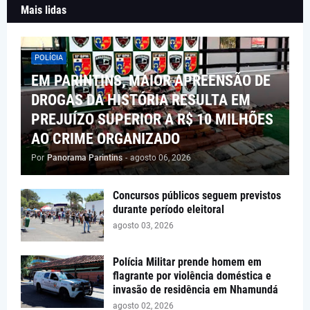
Mais lidas
POLÍCIA
EM PARINTINS, MAIOR APREENSÃO DE
DROGAS DA HISTÓRIA RESULTA EM
PREJUÍZO SUPERIOR A R$ 10 MILHÕES
AO CRIME ORGANIZADO
Por
Panorama Parintins
-
agosto 06, 2026
Concursos públicos seguem previstos
durante período eleitoral
agosto 03, 2026
Polícia Militar prende homem em
flagrante por violência doméstica e
invasão de residência em Nhamundá
agosto 02, 2026