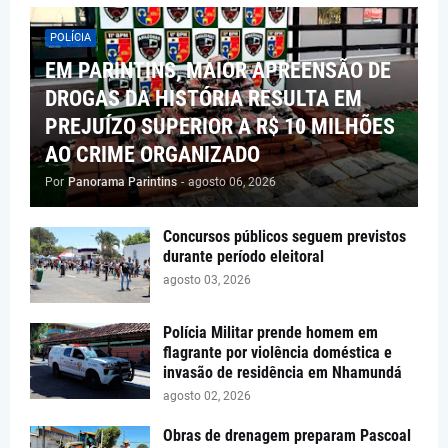
POLÍCIA
EM PARINTINS, MAIOR APREENSÃO DE
DROGAS DA HISTÓRIA RESULTA EM
PREJUÍZO SUPERIOR A R$ 10 MILHÕES
AO CRIME ORGANIZADO
Por
Panorama Parintins
-
agosto 06, 2026
Concursos públicos seguem previstos
durante período eleitoral
agosto 03, 2026
Polícia Militar prende homem em
flagrante por violência doméstica e
invasão de residência em Nhamundá
agosto 02, 2026
Obras de drenagem preparam Pascoal