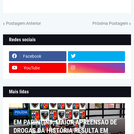
Postagem Anterior
Próxima Postagem
Redes sociais
Facebook
YouTube
Mais lidas
POLÍCIA
EM PARINTINS, MAIOR APREENSÃO DE
DROGAS DA HISTÓRIA RESULTA EM