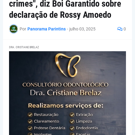
crimes", diz Boi Garantido sobre
declaração de Rossy Amoedo
Por
Panorama Parintins
-
julho 03, 2025
0
DRA. CRISTIANE BRELAZ