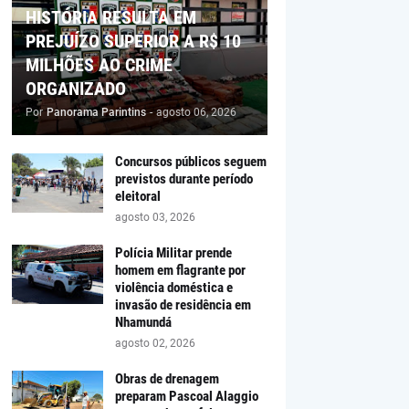
HISTÓRIA RESULTA EM
PREJUÍZO SUPERIOR A R$ 10
MILHÕES AO CRIME
ORGANIZADO
Por
Panorama Parintins
-
agosto 06, 2026
Concursos públicos seguem
previstos durante período
eleitoral
agosto 03, 2026
Polícia Militar prende
homem em flagrante por
violência doméstica e
invasão de residência em
Nhamundá
agosto 02, 2026
Obras de drenagem
preparam Pascoal Alaggio