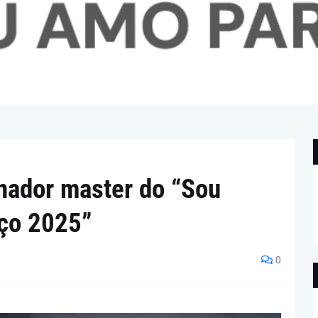
inador master do “Sou
ço 2025”
0