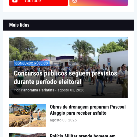
YouTube
Mais lidas
CONCURSO PÚBLICO
Concursos públicos seguem previstos
durante período eleitoral
Por
Panorama Parintins
-
agosto 03, 2026
Obras de drenagem preparam Pascoal
Alaggio para receber asfalto
agosto 03, 2026
Polícia Militar prende homem em