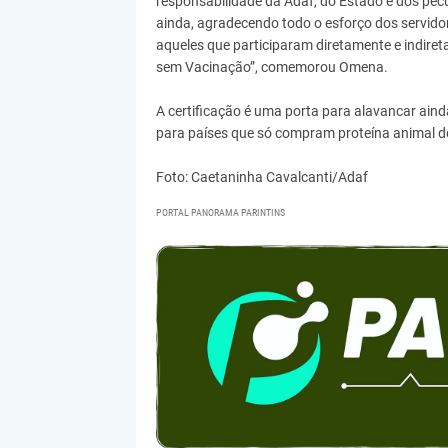
responsabilidade da Adaf, do Estado e dos pecu
ainda, agradecendo todo o esforço dos servidor
aqueles que participaram diretamente e indiret
sem Vacinação”, comemorou Omena.
A certificação é uma porta para alavancar ain
para países que só compram proteína animal de
Foto: Caetaninha Cavalcanti/Adaf
PORTAL PANORAMA PARINTINS