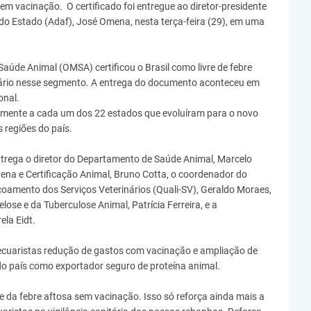
 sem vacinação. O certificado foi entregue ao diretor-presidente
do Estado (Adaf), José Omena, nesta terça-feira (29), em uma
aúde Animal (OMSA) certificou o Brasil como livre de febre
itário nesse segmento. A entrega do documento aconteceu em
onal.
almente a cada um dos 22 estados que evoluíram para o novo
 regiões do país.
ntrega o diretor do Departamento de Saúde Animal, Marcelo
ena e Certificação Animal, Bruno Cotta, o coordenador do
oamento dos Serviços Veterinários (Quali-SV), Geraldo Moraes,
ose e da Tuberculose Animal, Patrícia Ferreira, e a
ela Eidt.
pecuaristas redução de gastos com vacinação e ampliação de
o país como exportador seguro de proteína animal.
re da febre aftosa sem vacinação. Isso só reforça ainda mais a