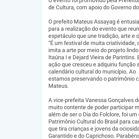
O evento foi promovido pela Prefeitu
de Cultura, com apoio do Governo d
O prefeito Mateus Assayag é entusia
para a realização do evento que reun
espetáculo que une tradição, arte e o
“É um festival de muita criatividade,
imita a arte por meio do projeto lind
Itaúna I e Dejard Vieira de Parintin
ação que cresceu e adquiriu função s
calendário cultural do município. 
estamos preservando o patrimônio cult
Mateus.
A vice-prefeita Vanessa Gonçalves 
muito contente de poder participar ma
além de ser o Dia do Folclore, foi um 
Patrimônio Cultural do Brasil para ca
que tira crianças e jovens da ociosid
Garantido e do Caprichoso. Parabéns