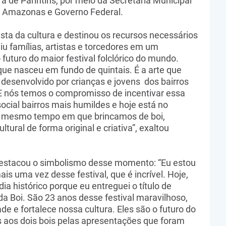
ra de Parintins, por meio da Secretaria Municipal
o Amazonas e Governo Federal.
sta da cultura e destinou os recursos necessários
iu famílias, artistas e torcedores em um
 futuro do maior festival folclórico do mundo.
 que nasceu em fundo de quintais. É a arte que
o desenvolvido por crianças e jovens dos bairros
s. E nós temos o compromisso de incentivar essa
ocial bairros mais humildes e hoje está no
Ao mesmo tempo em que brincamos de boi,
ural de forma original e criativa”, exaltou
destacou o simbolismo desse momento: “Eu estou
is uma vez desse festival, que é incrível. Hoje,
dia histórico porque eu entreguei o título de
da Boi. São 23 anos desse festival maravilhoso,
ade e fortalece nossa cultura. Eles são o futuro do
 aos dois bois pelas apresentações que foram