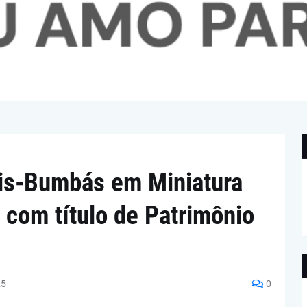
ois-Bumbás em Miniatura
a com título de Patrimônio
25
0