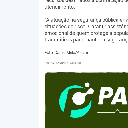
recursos destinados à contratação de
atendimento.
"A atuação na segurança pública env
situações de risco. Garantir assistênc
emocional de quem protege a popula
traumáticas para manter a segurança
Foto: Danilo Melo/Aleam
PORTAL PANORAMA PARINTINS