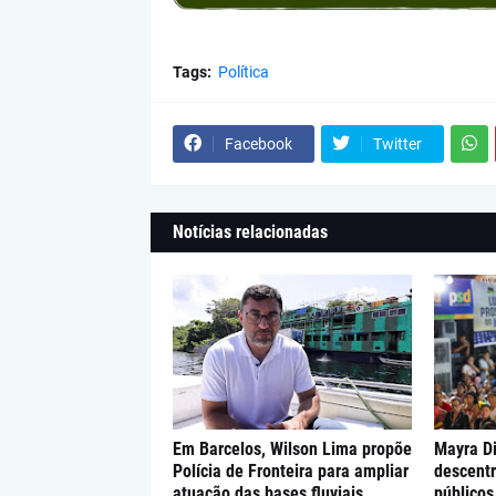
Tags:
Política
Facebook
Twitter
Notícias relacionadas
Em Barcelos, Wilson Lima propõe
Mayra D
Polícia de Fronteira para ampliar
descentr
atuação das bases fluviais
público