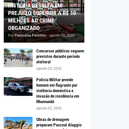
HISTÓRIA RESULTA EM
PREJUÍZO SUPERIOR A R$ 10
MILHÕES AO CRIME
ORGANIZADO
Por
Panorama Parintins
-
agosto 06, 2026
Concursos públicos seguem
previstos durante período
eleitoral
agosto 03, 2026
Polícia Militar prende
homem em flagrante por
violência doméstica e
invasão de residência em
Nhamundá
agosto 02, 2026
Obras de drenagem
preparam Pascoal Alaggio