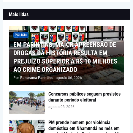
Mais lidas
POLÍCIA
EM PARINTINS, MAIOR APREENSÃO DE
DROGAS DA HISTÓRIA RESULTA EM
PREJUÍZO SUPERIOR A R$ 10 MILHÕES
AO CRIME ORGANIZADO
Por
Panorama Parintins
-
agosto 06, 2026
Concursos públicos seguem previstos
durante período eleitoral
agosto 03, 2026
PM prende homem por violência
doméstica em Nhamundá no mês em