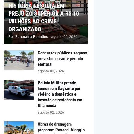
HISTÓRIA RESULTA EM
PREJUÍZO SUPERIOR A R$ 10
MILHÕES AO CRIME
ORGANIZADO
Por
Panorama Parintins
-
agosto 06, 2026
Concursos públicos seguem
previstos durante período
eleitoral
agosto 03, 2026
Polícia Militar prende
homem em flagrante por
violência doméstica e
invasão de residência em
Nhamundá
agosto 02, 2026
Obras de drenagem
preparam Pascoal Alaggio