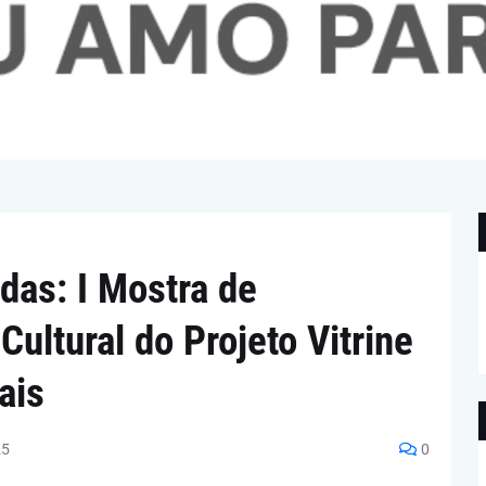
as: I Mostra de
ltural do Projeto Vitrine
ais
25
0