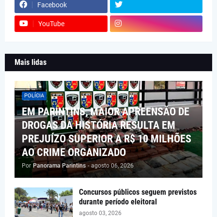
Facebook
YouTube
Mais lidas
POLÍCIA
EM PARINTINS, MAIOR APREENSÃO DE
DROGAS DA HISTÓRIA RESULTA EM
PREJUÍZO SUPERIOR A R$ 10 MILHÕES
AO CRIME ORGANIZADO
Por
Panorama Parintins
-
agosto 06, 2026
Concursos públicos seguem previstos
durante período eleitoral
agosto 03, 2026