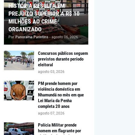
HISTÓRIA RESULTA EM
PREJUÍZO SUPERIOR A R$ 10
MILHÕES AO CRIME
ORGANIZADO
Por
Panorama Parintins
-
agosto 06, 2026
Concursos públicos seguem
previstos durante período
eleitoral
agosto 03, 2026
PM prende homem por
violência doméstica em
Nhamundá no mês em que
Lei Maria da Penha
completa 20 anos
agosto 07, 2026
Polícia Militar prende
homem em flagrante por