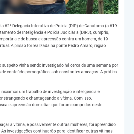
da 62ª Delegacia Interativa de Polícia (DIP) de Canutama (a 619
mento de Inteligência e Polícia Judiciária (DIPJ), cumpriu,
emporária e de busca e apreensão contra um homem, de 19
tual. A prisão foi realizada na ponte Pedro Amaro, região
 suspeito vinha sendo investigado há cerca de uma semana por
s de conteúdo pornográfico, sob constantes ameaças. A prática
 iniciamos um trabalho de investigação e inteligência e
constrangendo e chantageando a vítima. Com isso,
usca e apreensão domiciliar, que foram cumpridos neste
çar a vítima, e possivelmente outras mulheres, foi apreendido
. As investigações continuarão para identificar outras vítimas.