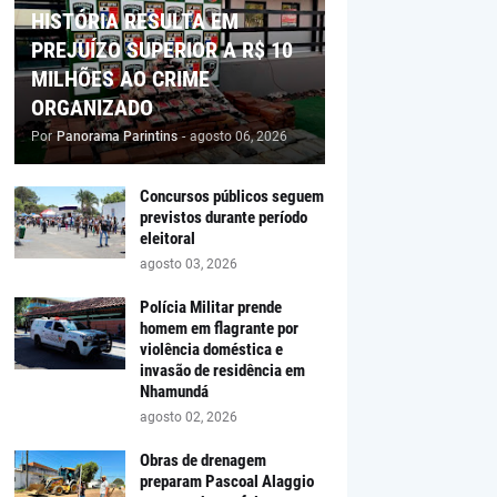
HISTÓRIA RESULTA EM
PREJUÍZO SUPERIOR A R$ 10
MILHÕES AO CRIME
ORGANIZADO
Por
Panorama Parintins
-
agosto 06, 2026
Concursos públicos seguem
previstos durante período
eleitoral
agosto 03, 2026
Polícia Militar prende
homem em flagrante por
violência doméstica e
invasão de residência em
Nhamundá
agosto 02, 2026
Obras de drenagem
preparam Pascoal Alaggio