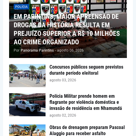
POLÍCIA
EM PARINTINS, MAIOR APREENSÃO DE
DROGAS DA HISTÓRIA RESULTA EM
PREJUÍZO SUPERIOR A R$ 10 MILHÕES
AO CRIME ORGANIZADO
Por
Panorama Parintins
-
agosto 06, 2026
Concursos públicos seguem previstos
durante período eleitoral
agosto 03, 2026
Polícia Militar prende homem em
flagrante por violência doméstica e
invasão de residência em Nhamundá
agosto 02, 2026
Obras de drenagem preparam Pascoal
Alaggio para receber asfalto