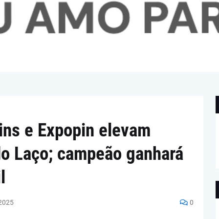
tins e Expopin elevam
do Laço; campeão ganhará
l
2025
0