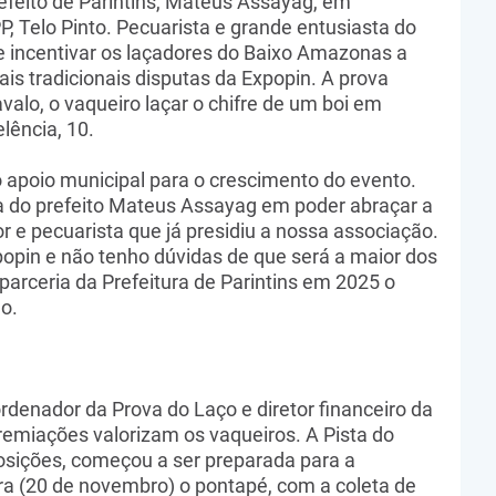
refeito de Parintins, Mateus Assayag, em
, Telo Pinto. Pecuarista e grande entusiasta do
 incentivar os laçadores do Baixo Amazonas a
is tradicionais disputas da Expopin. A prova
valo, o vaqueiro laçar o chifre de um boi em
lência, 10.
o apoio municipal para o crescimento do evento.
 do prefeito Mateus Assayag em poder abraçar a
r e pecuarista que já presidiu a nossa associação.
opin e não tenho dúvidas de que será a maior dos
 parceria da Prefeitura de Parintins em 2025 o
o.
rdenador da Prova do Laço e diretor financeiro da
remiações valorizam os vaqueiros. A Pista do
osições, começou a ser preparada para a
ira (20 de novembro) o pontapé, com a coleta de