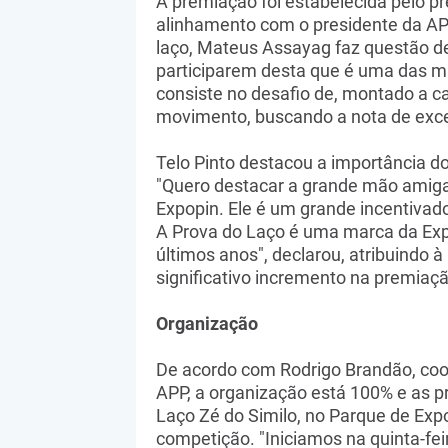
​A premiação foi estabelecida pelo p
alinhamento com o presidente da APP
laço, Mateus Assayag faz questão de
participarem desta que é uma das ma
consiste no desafio de, montado a ca
movimento, buscando a nota de exce
​Telo Pinto destacou a importância d
"Quero destacar a grande mão amiga
Expopin. Ele é um grande incentivado
A Prova do Laço é uma marca da Exp
últimos anos", declarou, atribuindo à
significativo incremento na premiaçã
Organização
​De acordo com Rodrigo Brandão, coo
APP, a organização está 100% e as p
Laço Zé do Similo, no Parque de Exp
competição. "Iniciamos na quinta-fe