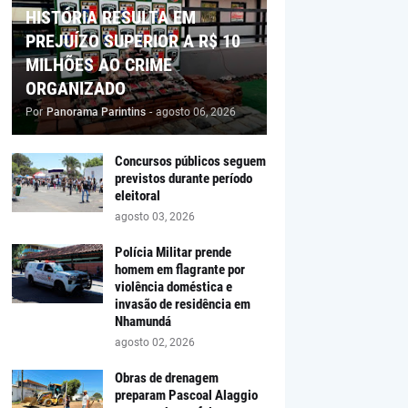
HISTÓRIA RESULTA EM
PREJUÍZO SUPERIOR A R$ 10
MILHÕES AO CRIME
ORGANIZADO
Por
Panorama Parintins
-
agosto 06, 2026
Concursos públicos seguem
previstos durante período
eleitoral
agosto 03, 2026
Polícia Militar prende
homem em flagrante por
violência doméstica e
invasão de residência em
Nhamundá
agosto 02, 2026
Obras de drenagem
preparam Pascoal Alaggio