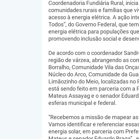
Coordenadoria Fundiária Rural, inici
comunidades rurais e famílias que 
acesso à energia elétrica. A ação int
Todos”, do Governo Federal, que tem 
energia elétrica para populações que
promovendo inclusão social e desen
De acordo com o coordenador Sandro
região de várzea, abrangendo as c
Borralho, Comunidade Vila das Onça
Núcleo do Arco, Comunidade da Gua
Limãozinho do Meio, localizadas no P
está sendo feito em parceria com a P
Mateus Assayag e o senador Eduardo
esferas municipal e federal.
“Recebemos a missão de mapear as c
Vamos identificar e referenciar essas
energia solar, em parceria com Prefei
Mateus e senador Eduardo Braga”, e