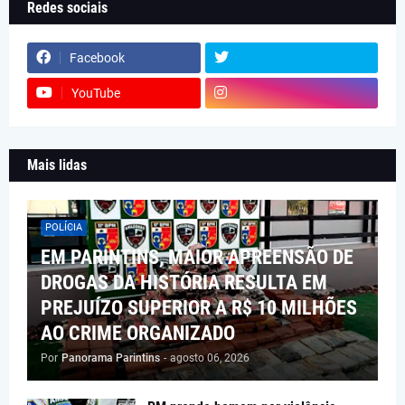
Redes sociais
Facebook
YouTube
Mais lidas
POLÍCIA
EM PARINTINS, MAIOR APREENSÃO DE
DROGAS DA HISTÓRIA RESULTA EM
PREJUÍZO SUPERIOR A R$ 10 MILHÕES
AO CRIME ORGANIZADO
Por
Panorama Parintins
-
agosto 06, 2026