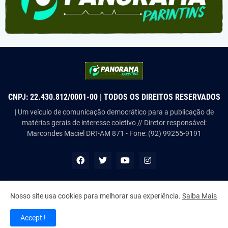
CNPJ: 22.430.812/0001-00 | TODOS OS DIREITOS RESERVADOS
| Um veículo de comunicação democrático para a publicação de
matérias gerais de interesse coletivo // Diretor responsável:
Marcondes Maciel DRT-AM 871 - Fone: (92) 99255-9191
Nosso site usa cookies para melhorar sua experiência.
Saiba Mais
Copyright ©
2026
Panorama Parintins
Accept !
Home
About Us
Contact Us