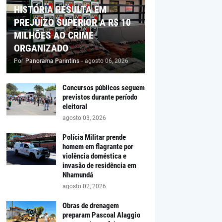
HISTÓRIA RESULTA EM
PREJUÍZO SUPERIOR A R$ 10
MILHÕES AO CRIME
ORGANIZADO
Por
Panorama Parintins
-
agosto 06, 2026
Concursos públicos seguem
previstos durante período
eleitoral
agosto 03, 2026
Polícia Militar prende
homem em flagrante por
violência doméstica e
invasão de residência em
Nhamundá
agosto 02, 2026
Obras de drenagem
preparam Pascoal Alaggio