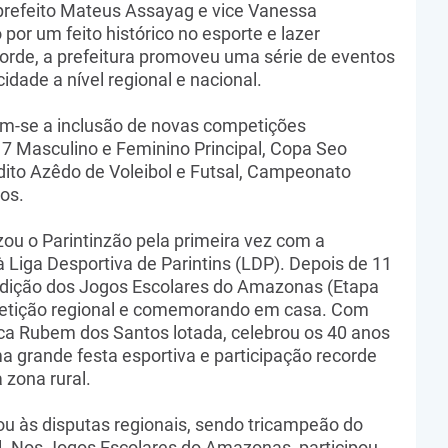
prefeito Mateus Assayag e vice Vanessa
por um feito histórico no esporte e lazer
orde, a prefeitura promoveu uma série de eventos
dade a nível regional e nacional.
am-se a inclusão de novas competições
17 Masculino e Feminino Principal, Copa Seo
ito Azêdo de Voleibol e Futsal, Campeonato
ros.
zou o Parintinzão pela primeira vez com a
à Liga Desportiva de Parintins (LDP). Depois de 11
 edição dos Jogos Escolares do Amazonas (Etapa
ompetição regional e comemorando em casa. Com
a Rubem dos Santos lotada, celebrou os 40 anos
a grande festa esportiva e participação recorde
 zona rural.
u às disputas regionais, sendo tricampeão do
ol. Nos Jogos Escolares do Amazonas, participou