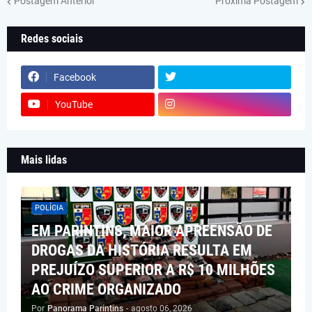
Postagem Anterior
Próxima Postagem
Redes sociais
Facebook
YouTube
Mais lidas
POLÍCIA
EM PARINTINS, MAIOR APREENSÃO DE
DROGAS DA HISTÓRIA RESULTA EM
PREJUÍZO SUPERIOR A R$ 10 MILHÕES
AO CRIME ORGANIZADO
Por
Panorama Parintins
-
agosto 06, 2026