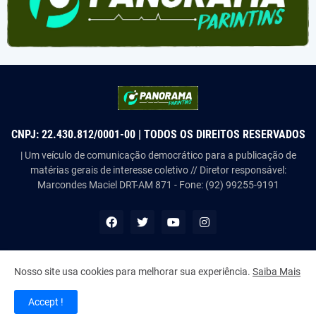
CNPJ: 22.430.812/0001-00 | TODOS OS DIREITOS RESERVADOS
| Um veículo de comunicação democrático para a publicação de
matérias gerais de interesse coletivo // Diretor responsável:
Marcondes Maciel DRT-AM 871 - Fone: (92) 99255-9191
Nosso site usa cookies para melhorar sua experiência.
Saiba Mais
Copyright ©
2026
Panorama Parintins
Accept !
Home
About Us
Contact Us