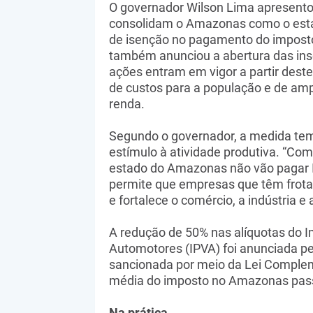
O governador Wilson Lima apresentou
consolidam o Amazonas como o estad
de isenção no pagamento do imposto
também anunciou a abertura das inscr
ações entram em vigor a partir deste
de custos para a população e de amp
renda.
Segundo o governador, a medida tem
estímulo à atividade produtiva. “C
estado do Amazonas não vão pagar I
permite que empresas que têm frota
e fortalece o comércio, a indústria 
A redução de 50% nas alíquotas do I
Automotores (IPVA) foi anunciada p
sancionada por meio da Lei Complem
média do imposto no Amazonas pass
Na prática