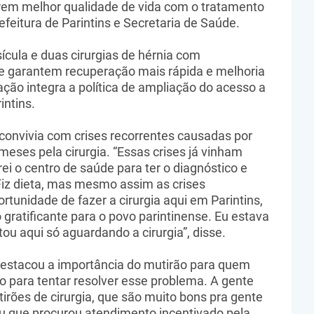
em melhor qualidade de vida com o tratamento
refeitura de Parintins e Secretaria de Saúde.
ícula e duas cirurgias de hérnia com
ue garantem recuperação mais rápida e melhoria
 ação integra a política de ampliação do acesso a
intins.
convivia com crises recorrentes causadas por
meses pela cirurgia. “Essas crises já vinham
i o centro de saúde para ter o diagnóstico e
Fiz dieta, mas mesmo assim as crises
rtunidade de fazer a cirurgia aqui em Parintins,
gratificante para o povo parintinense. Eu estava
u aqui só aguardando a cirurgia”, disse.
estacou a importância do mutirão para quem
o para tentar resolver esse problema. A gente
rões de cirurgia, que são muito bons pra gente
tou que procurou atendimento incentivado pela