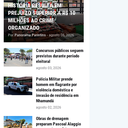
HISTÓRIA RESULTA EM
PREJUÍZO SUPERIOR A R$ 10
MILHÕES AO CRIME
ORGANIZADO
Por
Panorama Parintins
-
agosto 06, 2026
Concursos públicos seguem
previstos durante período
eleitoral
agosto 03, 2026
Polícia Militar prende
homem em flagrante por
violência doméstica e
invasão de residência em
Nhamundá
agosto 02, 2026
Obras de drenagem
preparam Pascoal Alaggio