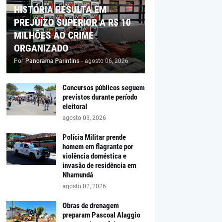
HISTÓRIA RESULTA EM
PREJUÍZO SUPERIOR A R$ 10
MILHÕES AO CRIME
ORGANIZADO
Por
Panorama Parintins
-
agosto 06, 2026
Concursos públicos seguem
previstos durante período
eleitoral
agosto 03, 2026
Polícia Militar prende
homem em flagrante por
violência doméstica e
invasão de residência em
Nhamundá
agosto 02, 2026
Obras de drenagem
preparam Pascoal Alaggio