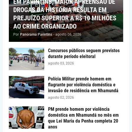
EM PARINTINS, MAIOR APREENSÃO DE
DROGAS DA HISTÓRIA RESULTA EM
PREJUÍZO SUPERIOR A R$ 10 MILHÕES
AO CRIME ORGANIZADO
Por
Panorama Parintins
-
agosto 06, 2026
Concursos públicos seguem previstos
durante período eleitoral
agosto 03, 2026
Polícia Militar prende homem em
flagrante por violência doméstica e
invasão de residência em Nhamundá
agosto 02, 2026
PM prende homem por violência
doméstica em Nhamundá no mês em
que Lei Maria da Penha completa 20
anos