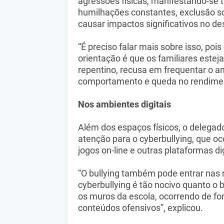
agressões físicas, manifestando-se 
humilhações constantes, exclusão so
causar impactos significativos no d
“É preciso falar mais sobre isso, poi
orientação é que os familiares estej
repentino, recusa em frequentar o 
comportamento e queda no rendiment
Nos ambientes digitais
Além dos espaços físicos, o delegado
atenção para o cyberbullying, que oc
jogos on-line e outras plataformas dig
“O bullying também pode entrar nas r
cyberbullying é tão nocivo quanto o b
os muros da escola, ocorrendo de f
conteúdos ofensivos”, explicou.