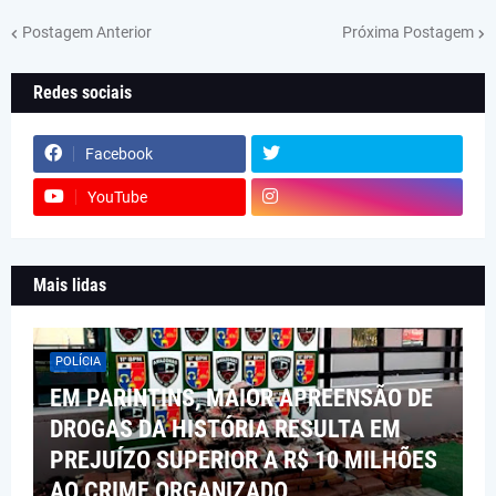
Postagem Anterior
Próxima Postagem
Redes sociais
Facebook
YouTube
Mais lidas
POLÍCIA
EM PARINTINS, MAIOR APREENSÃO DE
DROGAS DA HISTÓRIA RESULTA EM
PREJUÍZO SUPERIOR A R$ 10 MILHÕES
AO CRIME ORGANIZADO