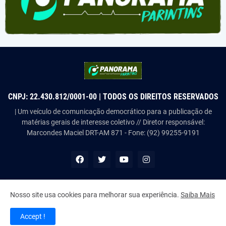
CNPJ: 22.430.812/0001-00 | TODOS OS DIREITOS RESERVADOS
| Um veículo de comunicação democrático para a publicação de
matérias gerais de interesse coletivo // Diretor responsável:
Marcondes Maciel DRT-AM 871 - Fone: (92) 99255-9191
Nosso site usa cookies para melhorar sua experiência.
Saiba Mais
Copyright ©
2026
Panorama Parintins
Accept !
Home
About Us
Contact Us