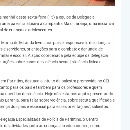
a manhã desta sexta-feira (15) a equipe da Delegacia
ra uma palestra alusiva à campanha Maio Laranja, uma iniciativa
l de crianças e adolescentes.
 Marna de Miranda levou aos pais e responsáveis de crianças
s e servidores, orientações para o combate e denúncia de
miliar e escolar. A ação coordenada pela equipe da Delegacia
tações sobre casos de violência sexual, violência física e
il em Parintins, destaca o intuito da palestra promovida no CEI
s tanto para os pais e também para os professores e quem
qualquer tipo de violência. Hoje nós estamos aqui representando
o Laranja, para falar sobre violência, sobre escuta qualificada e
ença dos pais é essencial para essas orientações", salientou.
elegacia Especializada de Polícia de Parintins, o Centro
ie de atividades junto às crianças do educandário, como