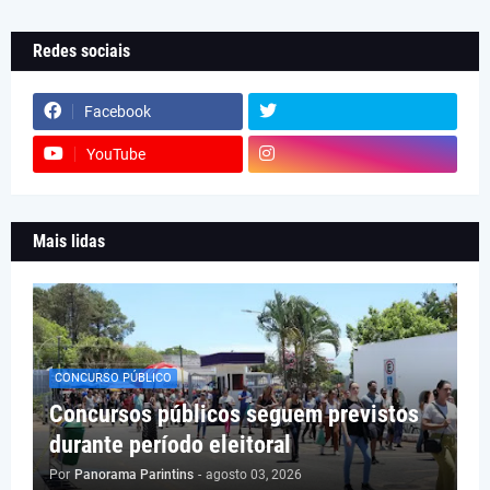
Redes sociais
Facebook
YouTube
Mais lidas
CONCURSO PÚBLICO
Concursos públicos seguem previstos
durante período eleitoral
Por
Panorama Parintins
-
agosto 03, 2026