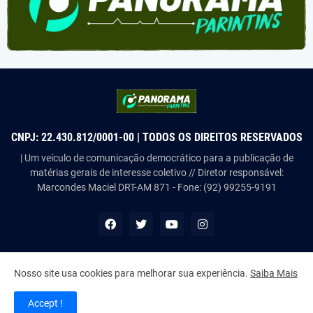
CNPJ: 22.430.812/0001-00 | TODOS OS DIREITOS RESERVADOS
| Um veículo de comunicação democrático para a publicação de
matérias gerais de interesse coletivo // Diretor responsável:
Marcondes Maciel DRT-AM 871 - Fone: (92) 99255-9191
Nosso site usa cookies para melhorar sua experiência.
Saiba Mais
Copyright ©
2026
Panorama Parintins
Accept !
Home
About Us
Contact Us