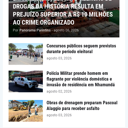
DROGAS DA HISTÓRIA RESULTA EM
PREJUÍZO SUPERIOR A R$ 10 MILHÕES
AO CRIME ORGANIZADO
Por
Panorama Parintins
-
agosto 06, 2026
Concursos públicos seguem previstos
durante período eleitoral
agosto 03, 2026
Polícia Militar prende homem em
flagrante por violência doméstica e
invasão de residência em Nhamundá
agosto 02, 2026
Obras de drenagem preparam Pascoal
Alaggio para receber asfalto
agosto 03, 2026