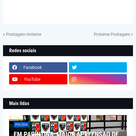
Postagem Anterior
Próxima Postagem
Redes sociais
Facebook
YouTube
Mais lidas
POLÍCIA
EM PARINTINS, MAIOR APREENSÃO DE