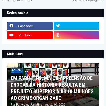
Postagem Anterior
Próxima Postagem
Redes sociais
Facebook
YouTube
Mais lidas
POLÍCIA
EM PARINTINS, MAIOR APREENSÃO DE
DROGAS DA HISTÓRIA RESULTA EM
PREJUÍZO SUPERIOR A R$ 10 MILHÕES
AO CRIME ORGANIZADO
Por
Panorama Parintins
-
agosto 06, 2026