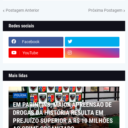
Postagem Anterior
Próxima Postagem
Redes sociais
Facebook
YouTube
Mais lidas
POLÍCIA
EM PARINTINS, MAIOR APREENSÃO DE
DROGAS DA HISTÓRIA RESULTA EM
PREJUÍZO SUPERIOR A R$ 10 MILHÕES