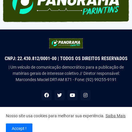
CNPJ: 22.430.812/0001-00 | TODOS OS DIREITOS RESERVADOS
| Um veículo de comunicação democrático para a publicação de
matérias gerais de interesse coletivo // Diretor responsável:
Marcondes Maciel DRT-AM 871 - Fone: (92) 99255-9191
Nosso site usa cookies para melhorar sua experiência.
Saiba Mais
Copyright ©
2026
Panorama Parintins
Accept !
Home
About Us
Contact Us