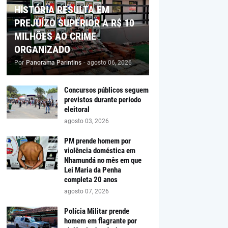
HISTÓRIA RESULTA EM
PREJUÍZO SUPERIOR A R$ 10
MILHÕES AO CRIME
ORGANIZADO
Por
Panorama Parintins
-
agosto 06, 2026
Concursos públicos seguem
previstos durante período
eleitoral
agosto 03, 2026
PM prende homem por
violência doméstica em
Nhamundá no mês em que
Lei Maria da Penha
completa 20 anos
agosto 07, 2026
Polícia Militar prende
homem em flagrante por