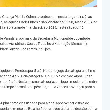
Criança Pichita Cohen, aconteceram nesta terça-feira, 9, as
a, as equipes Boleirinhos e São Vicente no Sub-8, Alpha e EFA no
 farão a grande final da edição 2026, neste sábado, 10.
de Parintins, por meio da Secretaria Municipal de Juventude,
pal de Assistência Social, Trabalho e Habitação (Semasth),
idade, distribuídos em 26 equipes.
quipe do Perebas por 5 a 0. No outro jogo da categoria, o time
acar de 4 a 2. Pela categoria Sub-10, o elenco do Alpha Futsal
er por 2 a 1. Nesta mesma categoria, um jogo emocionante entre
no tempo normal. Nos pênaltis, a EFA venceu e avançou para a
 Alpha como classificada para a final após vencer o time do
ategoria, o elenco do Bola na Rede chegou à grande decisão com a