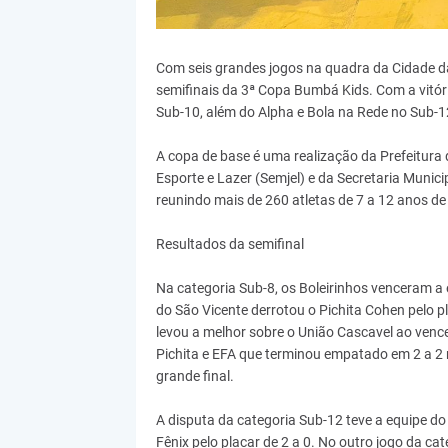
Com seis grandes jogos na quadra da Cidade da 
semifinais da 3ª Copa Bumbá Kids. Com a vitóri
Sub-10, além do Alpha e Bola na Rede no Sub-12
A copa de base é uma realização da Prefeitura 
Esporte e Lazer (Semjel) e da Secretaria Munici
reunindo mais de 260 atletas de 7 a 12 anos de 
Resultados da semifinal
Na categoria Sub-8, os Boleirinhos venceram a e
do São Vicente derrotou o Pichita Cohen pelo pl
levou a melhor sobre o União Cascavel ao venc
Pichita e EFA que terminou empatado em 2 a 2 
grande final.
A disputa da categoria Sub-12 teve a equipe do
Fênix pelo placar de 2 a 0. No outro jogo da c